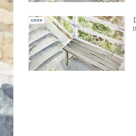
【
庭園書庫
【