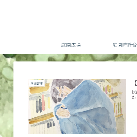
庭園広場
庭園時計台
庭園書庫
状
あ