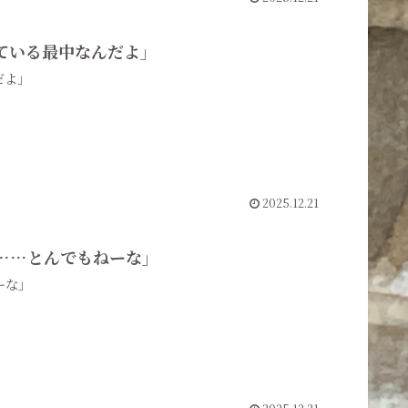
している最中なんだよ」
だよ」
2025.12.21
、……とんでもねーな」
ーな」