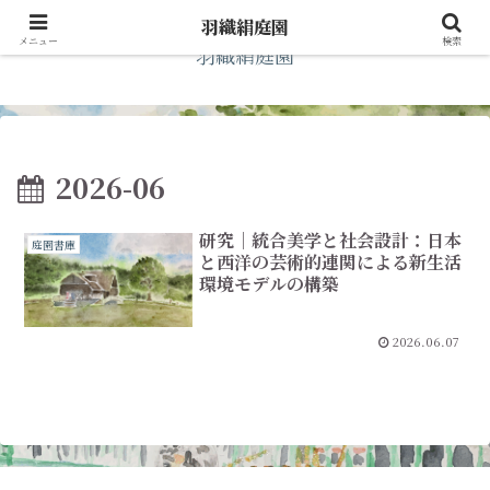
羽織絹庭園
メニュー
検索
羽織絹庭園
2026-06
研究｜統合美学と社会設計：日本
庭園書庫
と西洋の芸術的連関による新生活
環境モデルの構築
2026.06.07