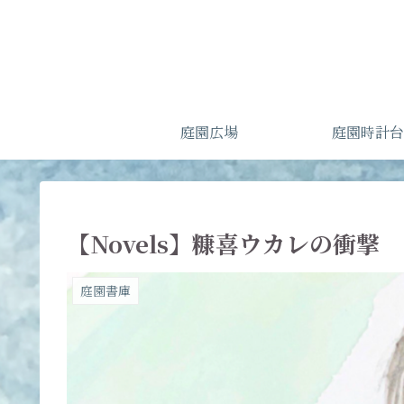
庭園広場
庭園時計台
【Novels】糠喜ウカレの衝
庭園書庫