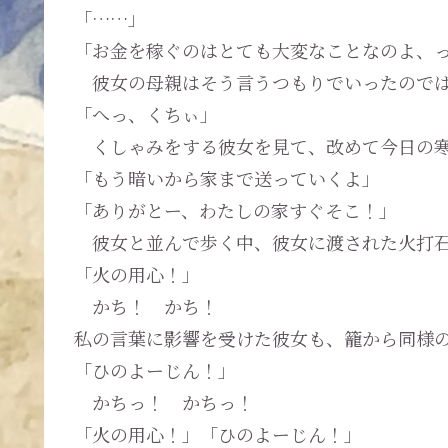
「……」
「お金を稼ぐのはとても大変なことなのよ、
彼女の母親はそう言うつもりでいったのでは
「へっ、くちぃ」
くしゃみをする彼女を見て、改めて今日の寒
「もう暗いから家まで送っていくよ」
「ありがとー、わたしの家すぐそこ！」
彼女と並んで歩く中、彼女に渡された火打石
「火の用心！」
かち！ かち！
私の言葉に影響を受けた彼女も、籠から同様
「ひのよーじん！」
かちっ！ かちっ！
「火の用心！」「ひのよーじん！」