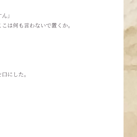
すん」
ここは何も言わないで置くか。
を口にした。