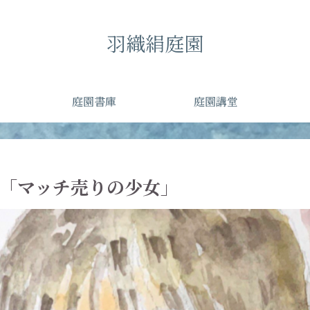
羽織絹庭園
庭園書庫
庭園講堂
撃 「マッチ売りの少女」