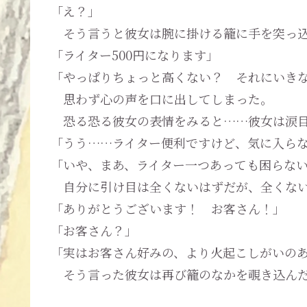
「え？」
そう言うと彼女は腕に掛ける籠に手を突っ込
「ライター500円になります」
「やっぱりちょっと高くない？ それにいき
思わず心の声を口に出してしまった。
恐る恐る彼女の表情をみると……彼女は涙
「うう……ライター便利ですけど、気に入ら
「いや、まあ、ライター一つあっても困らな
自分に引け目は全くないはずだが、全くない
「ありがとうございます！ お客さん！」
「お客さん？」
「実はお客さん好みの、より火起こしがいの
そう言った彼女は再び籠のなかを覗き込ん